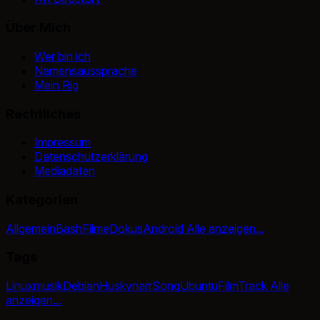
Über Mich
Wer bin ich
Namensaussprache
Mein Rig
Rechtliches
Impressum
Datenschutzerklärung
Mediadaten
Kategorien
Allgemein
Bash
Filme
Dokus
Android
Alle anzeigen...
Tags
Linux
musik
Debian
Huskynarr
Song
Ubuntu
Film
Track
Alle
anzeigen...