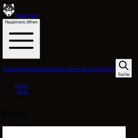
Huskynarr
Hauptmenü öffnen
Home
Projekte
Mein Rig
Mein Merch Shop
Über mich
Suche
Home
/
Tags
/
Excel
Excel