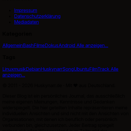
Impressum
Datenschutzerklärung
Mediadaten
Kategorien
Allgemein
Bash
Filme
Dokus
Android
Alle anzeigen...
Tags
Linux
musik
Debian
Huskynarr
Song
Ubuntu
Film
Track
Alle
anzeigen...
© 2011 - 2026 Huskynarr.de · Mit
♥
aus Deutschland.
Dieser Blog ist ein persönliches Journal, das ausschließlich
meine eigenen Meinungen, Kenntnisse und Gedanken
widerspiegelt. Die hier geteilten Inhalte repräsentieren meine
individuellen Ansichten und sind nicht mit den Ansichten von
Organisationen, mit denen ich beruflich oder persönlich
verbunden bin, gleichzusetzen. Jeder Beitrag spiegelt
meinen aktuellen Wissensstand zum Zeitpunkt der