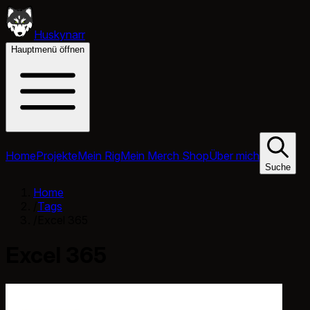
Huskynarr
Hauptmenü öffnen
Home
Projekte
Mein Rig
Mein Merch Shop
Über mich
Suche
Home
/
Tags
/
Excel 365
Excel 365