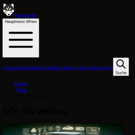
Huskynarr
Hauptmenü öffnen
Home
Projekte
Mein Rig
Mein Merch Shop
Über mich
Suche
Home
/
Tags
/
DIY Serverbau
DIY Serverbau