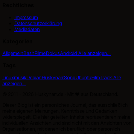
Rechtliches
Impressum
Datenschutzerklärung
Mediadaten
Kategorien
Allgemein
Bash
Filme
Dokus
Android
Alle anzeigen...
Tags
Linux
musik
Debian
Huskynarr
Song
Ubuntu
Film
Track
Alle
anzeigen...
© 2011 - 2026 Huskynarr.de · Mit
♥
aus Deutschland.
Dieser Blog ist ein persönliches Journal, das ausschließlich
meine eigenen Meinungen, Kenntnisse und Gedanken
widerspiegelt. Die hier geteilten Inhalte repräsentieren meine
individuellen Ansichten und sind nicht mit den Ansichten von
Organisationen, mit denen ich beruflich oder persönlich