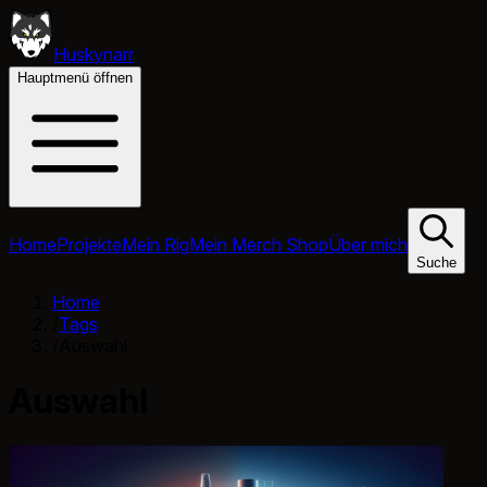
Huskynarr
Hauptmenü öffnen
Home
Projekte
Mein Rig
Mein Merch Shop
Über mich
Suche
Home
/
Tags
/
Auswahl
Auswahl