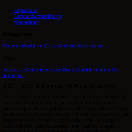
Impressum
Datenschutzerklärung
Mediadaten
Kategorien
Allgemein
Bash
Filme
Dokus
Android
Alle anzeigen...
Tags
Linux
musik
Debian
Huskynarr
Song
Ubuntu
Film
Track
Alle
anzeigen...
© 2011 - 2026 Huskynarr.de · Mit
♥
aus Deutschland.
Dieser Blog ist ein persönliches Journal, das ausschließlich
meine eigenen Meinungen, Kenntnisse und Gedanken
widerspiegelt. Die hier geteilten Inhalte repräsentieren meine
individuellen Ansichten und sind nicht mit den Ansichten von
Organisationen, mit denen ich beruflich oder persönlich
verbunden bin, gleichzusetzen. Jeder Beitrag spiegelt
meinen aktuellen Wissensstand zum Zeitpunkt der