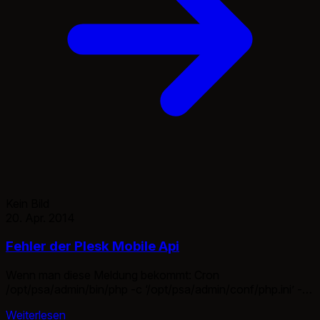
Kein Bild
20. Apr. 2014
Fehler der Plesk Mobile Api
Wenn man diese Meldung bekommt: Cron
/opt/psa/admin/bin/php -c ‘/opt/psa/admin/conf/php.ini’ -
dauto_prepend_file=sdk.php
Weiterlesen
‘/opt/psa/admin/plib/modules/plesk-