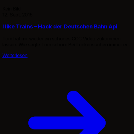
Kein Bild
12. Sept. 2015
I like Trains – Hack der Deutschen Bahn Api
Tom hat mir wieder ein schönes CCC Video zukommen
lassen. Wie sagte Tom schon: Bei Lückensuchen immer erst
mit der Api beginnen So ungefähr war die Bedeutung, nicht
Weiterlesen
der Wortlaut.