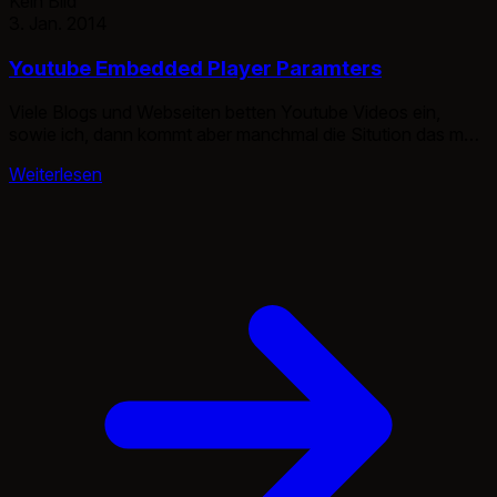
Kein Bild
3. Jan. 2014
Youtube Embedded Player Paramters
Viele Blogs und Webseiten betten Youtube Videos ein,
sowie ich, dann kommt aber manchmal die Sitution das man
nur bestimmte Abschnitte oder gar nur wenige Sekunden
Weiterlesen
von einem Video zeigen. Hier hat Google viel Arbeit
geleistet die kaum einer zu nutzen weiß. Als Beispiel habe
ich ein alten Video von mir genommen. Die originale URL
[…]