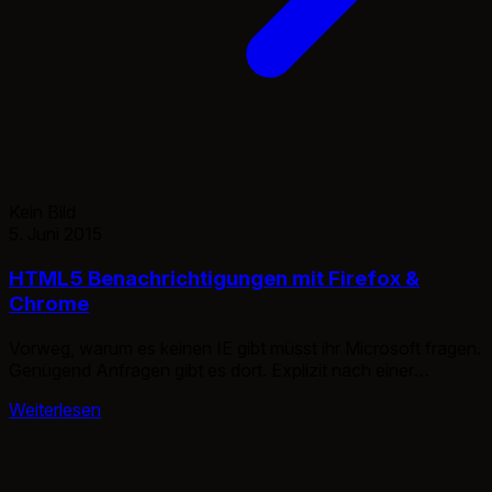
Kein Bild
5. Juni 2015
HTML5 Benachrichtigungen mit Firefox &
Chrome
Vorweg, warum es keinen IE gibt müsst ihr Microsoft fragen.
Genügend Anfragen gibt es dort. Explizit nach einer
Offiziellen Möglichkeit für die Windows 8 Benachrichtigung.
Weiterlesen
Firefox nutzt unter Linux sogar die Systemspezifische
Benachrichtigung und nicht die eigene. Wer sich das mal
anschauen möchte kann ja wenn er meinen Blog auf hat in
Chrome oder Firefox […]