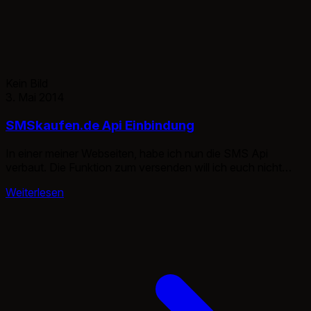
Kein Bild
3. Mai 2014
SMSkaufen.de Api Einbindung
In einer meiner Webseiten, habe ich nun die SMS Api
verbaut. Die Funktion zum versenden will ich euch nicht
vorenthalten. Leider nicht OOP, aber das könnt ihr dann ja
Weiterlesen
ändern. Ich nutzte die $CFG Variable als Array. [php]
$CFG[‘smsapi’][‘id’] = "123456"; $CFG[‘smsapi’][‘api’] =
"123456789"; $CFG[‘smsapi’][‘absender’] =
"0160123456"; [/php] [php] /** * * @param type $to […]