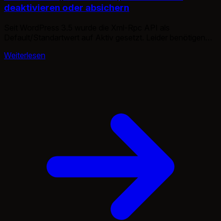
deaktivieren oder absichern
Seit WordPress 3.5 wurde die Xml-Rpc API als
Default/Standartwert auf Aktiv gesetzt. Leider benötigen
viele diese nicht, da sie sowohl Pingbacks wie auch keine 3.
Weiterlesen
Anwendung nutzen. Das heist aber auch das insgesamt
sehr viel wegfällt darunter auch WordPress für Android,
BlogDesk, Windows Live Writer, WordPress für iOS usw..
Leider gibt es auch möglichkeiten diese […]