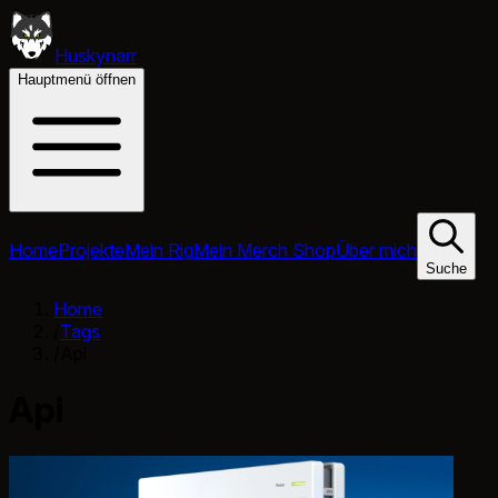
Huskynarr
Hauptmenü öffnen
Home
Projekte
Mein Rig
Mein Merch Shop
Über mich
Suche
Home
/
Tags
/
Api
Api