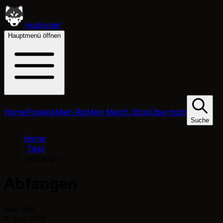
Huskynarr
Hauptmenü öffnen
Home
Projekte
Mein Rig
Mein Merch Shop
Über mich
Suche
Home
/
Tags
/
Abfangen
Abfangen
Kein Bild
7. Juni 2015