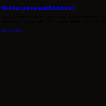
Richtiger Umgang mit Exceptions?
Da ich ja endlich mich mit OOP in PHP auseinandersetze, möcht
Sonst würden sie ja nicht “Ausnahmen” heißen. Mit dieser E
eintrifft […]
Weiterlesen