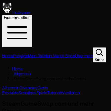
Huskynarr
Hauptmenü öffnen
Home
Projekte
Mein Rig
Mein Merch Shop
Über mich
Suche
Home
/
Allgemein
/
SteamGameSwap.com und mehr Games
Allgemein
Giveaway
Gratis
Produkte
Sonstiges
Spiele
Tutorials
Verdienen
SteamGameSwap.com und mehr
Games