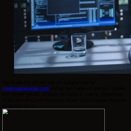
Heute dachte ich mir mal, ich schaue mal bei
steamgameswap.com
vorbei, nun habe ich ganze 5 Spiele
mal wieder geholt. :D Gunman Clive, A-Train 8, Epigenesis
(Early Access) und Humanity Asset. Ganz lustiges Spiel für
Zwischen durch.