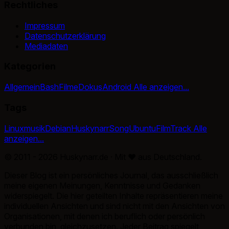
Rechtliches
Impressum
Datenschutzerklärung
Mediadaten
Kategorien
Allgemein
Bash
Filme
Dokus
Android
Alle anzeigen...
Tags
Linux
musik
Debian
Huskynarr
Song
Ubuntu
Film
Track
Alle
anzeigen...
© 2011 - 2026 Huskynarr.de · Mit
♥
aus Deutschland.
Dieser Blog ist ein persönliches Journal, das ausschließlich
meine eigenen Meinungen, Kenntnisse und Gedanken
widerspiegelt. Die hier geteilten Inhalte repräsentieren meine
individuellen Ansichten und sind nicht mit den Ansichten von
Organisationen, mit denen ich beruflich oder persönlich
verbunden bin, gleichzusetzen. Jeder Beitrag spiegelt