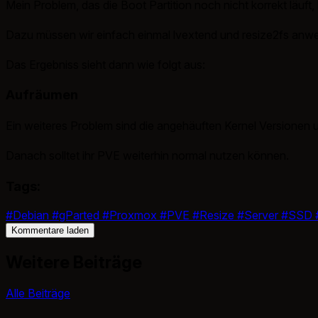
Mein Problem, das die Boot Partition noch nicht korrekt läuft
Dazu müssen wir einfach einmal lvextend und resize2fs anwen
Das Ergebniss sieht dann wie folgt aus:
Aufräumen
Ein weiteres Problem sind die angehäuften Kernel Versionen
Danach solltet ihr PVE weiterhin normal nutzen können.
Tags:
#Debian
#gParted
#Proxmox
#PVE
#Resize
#Server
#SSD
Kommentare laden
Weitere Beiträge
Alle Beiträge