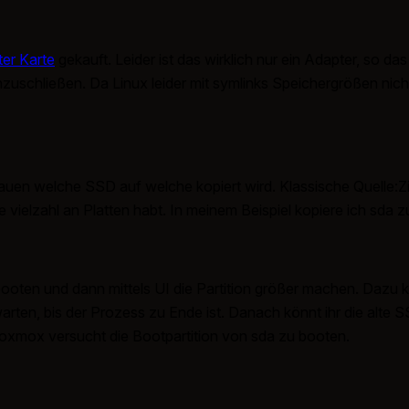
er Karte
gekauft. Leider ist das wirklich nur ein Adapter, so d
nzuschließen. Da Linux leider mit symlinks Speichergrößen nich
auen welche SSD auf welche kopiert wird. Klassische Quelle:Zie
 vielzahl an Platten habt. In meinem Beispiel kopiere ich sda z
ten und dann mittels UI die Partition größer machen. Dazu klickt
rten, bis der Prozess zu Ende ist. Danach könnt ihr die alte S
roxmox versucht die Bootpartition von sda zu booten.