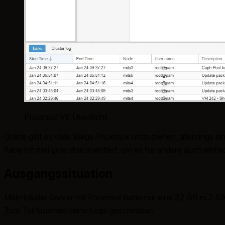
Proxmox VE Übersicht
Online gibt es viele Wege Proxmox umzuziehen, allerdings sin
habe ich mal grob dokumentiert, um es für andere auch einfac
Ausgangssituation
Mein lokaler Server mit Proxmox hatte nur eine 32 GB m.2 
Zum Teil konnten keine Logs geschrieben.