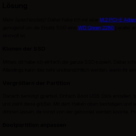
Lösung
Mehr Speicherplatz! Daher habe ich mir eine
M.2 PCI-E Adapt
genügend um die Ersatz SSD eine
WD Green 2280
parallel a
sinnvoll ist.
Klonen der SSD
Mittels dd habe ich einfach die ganze SSD kopiert. Dabei sch
Allerdings kann das sehr unübersichtlich werden, wenn ihr eine
Vergrößern der Partition
Danach benötigt gparted. Einfach Boot USB Stick erstellen, boo
und zieht diese größer. Mit dem Haken oben bestätigen und wa
drinnen lassen, da sonst von der gebootet werden könnte. P
Bootpartition anpassen