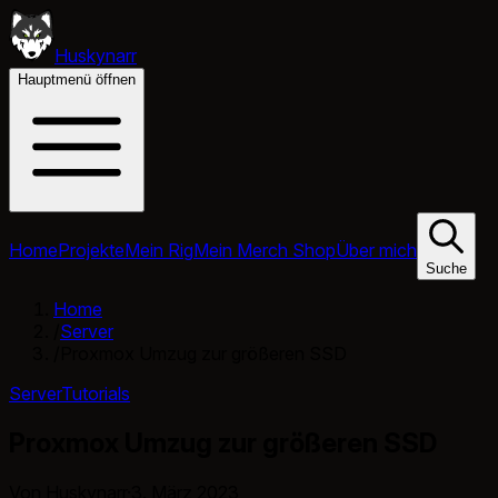
Huskynarr
Hauptmenü öffnen
Home
Projekte
Mein Rig
Mein Merch Shop
Über mich
Suche
Home
/
Server
/
Proxmox Umzug zur größeren SSD
Server
Tutorials
Proxmox Umzug zur größeren SSD
Von Huskynarr
·
3. März 2023