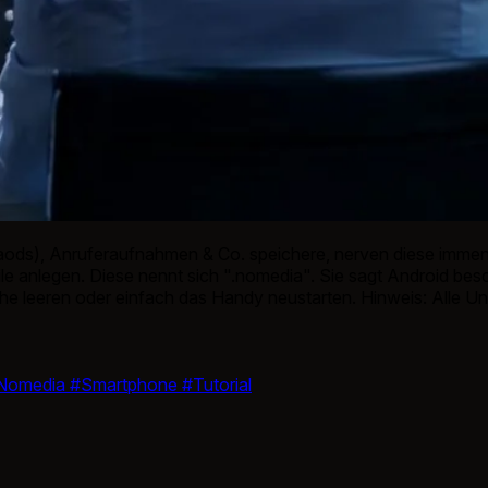
ds), Anruferaufnahmen & Co. speichere, nerven diese immens 
e anlegen. Diese nennt sich ".nomedia". Sie sagt Android besch
e leeren oder einfach das Handy neustarten. Hinweis: Alle Unt
Nomedia
#Smartphone
#Tutorial