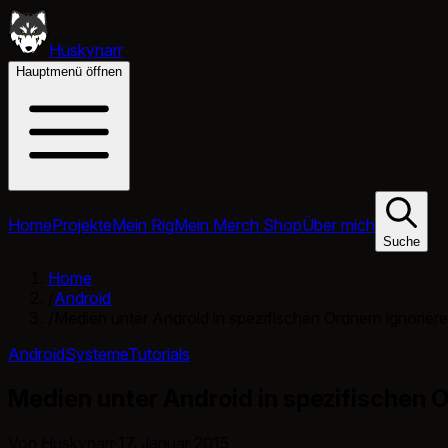
Huskynarr
Hauptmenü öffnen
Home
Projekte
Mein Rig
Mein Merch Shop
Über mich
Suche
Home
/
Android
/
Medien unter Android in spezifischen Ordnern ignorier
Android
Systeme
Tutorials
Medien unter Android in spezifischen O
Von Huskynarr
·
17. Januar 2015