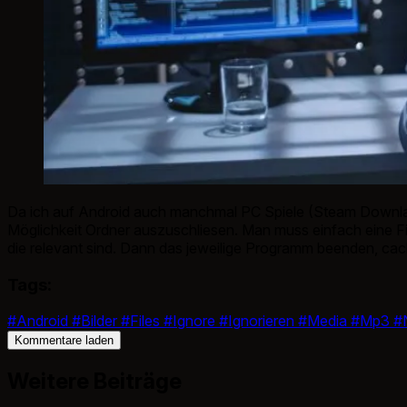
Da ich auf Android auch manchmal PC Spiele (Steam Downlao
Möglichkeit Ordner auszuschliesen. Man muss einfach eine Fil
die relevant sind. Dann das jeweilige Programm beenden, cach
Tags:
#Android
#Bilder
#Files
#Ignore
#Ignorieren
#Media
#Mp3
#
Kommentare laden
Weitere Beiträge