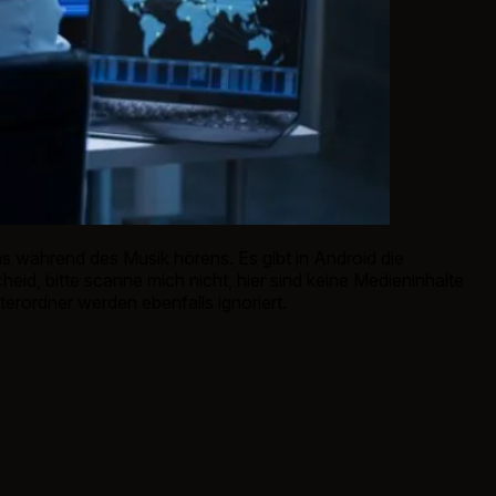
während des Musik hörens. Es gibt in Android die
eid, bitte scanne mich nicht, hier sind keine Medieninhalte
erordner werden ebenfalls ignoriert.