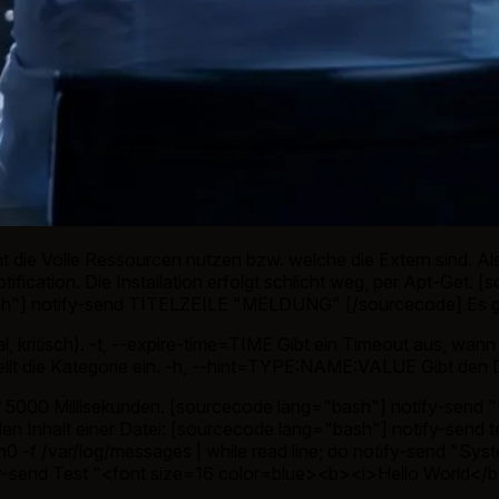
 die Volle Ressourcen nutzen bzw. welche die Extern sind. A
tification. Die Installation erfolgt schlicht weg, per Apt-Get.
h"] notify-send TITELZEILE "MELDUNG" [/sourcecode] Es gibt
al, kritisch). -t, --expire-time=TIME Gibt ein Timeout aus, wan
tellt die Kategorie ein. -h, --hint=TYPE:NAME:VALUE Gibt den D
für 5000 Millisekunden. [sourcecode lang="bash"] notify-send
n Inhalt einer Datei: [sourcecode lang="bash"] notify-send tes
-n0 -f /var/log/messages | while read line; do notify-send "S
y-send Test "<font size=16 color=blue><b><i>Hello World</