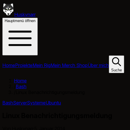
Huskynarr
Hauptmenü öffnen
Home
Projekte
Mein Rig
Mein Merch Shop
Über mich
Suche
Home
/
Bash
/
Linux Benachrichtigungsmeldung
Bash
Server
Systeme
Ubuntu
Linux Benachrichtigungsmeldung
Von Huskynarr
·
5. Januar 2014