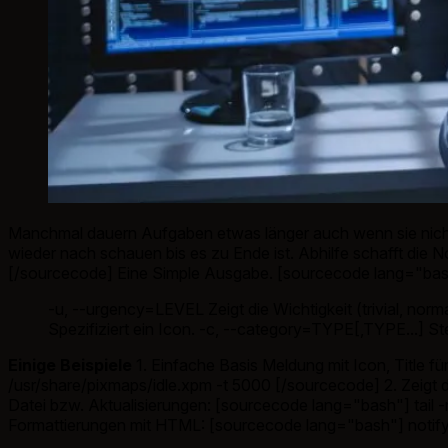
Manchmal dauern Aufgaben etwas länger auch wenn sie nicht
wieder nach schauen bis es zu Ende ist. Abhilfe schafft die No
[/sourcecode] Eine Simple Ausgabe. [sourcecode lang="bas
-u, --urgency=LEVEL Zeigt die Wichtigkeit (trivial, norm
Spezifiziert ein Icon. -c, --category=TYPE[,TYPE...] S
Einige Beispiele
1. Einfache Basis Meldung mit Icon, Title 
/usr/share/pixmaps/idle.xpm -t 5000 [/sourcecode] 2. Zeigt de
Datei bzw. Aktualisierungen: [sourcecode lang="bash"] tail 
Formattierungen mit HTML: [sourcecode lang="bash"] notif