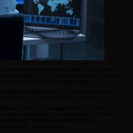
lso arbeitet man währenddessen weiter und muss immer
 [sourcecode lang="bash"] sudo apt-get install notify-osd
 auch weitere Einstellungsmöglichkeiten.
n die Meldung abgelaufen ist. -i, --icon=ICON[,ICON...]
atentyp an. -v, --version Version des Pakets.
 "Message Title" "The message body is shown here" -i
t "`tail /var/log/syslog`" [/sourcecode] 3. Folgt einer Log
ystem Message" "$line"; done [/sourcecode] 4.
b></i></font>" [/sourcecode]