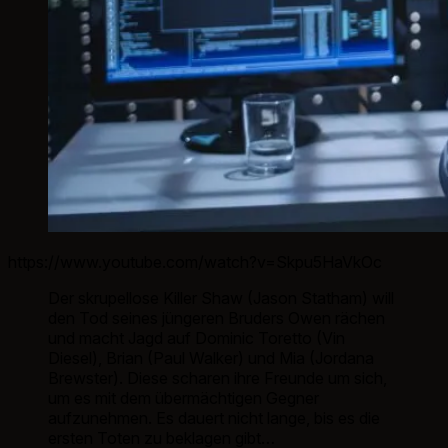
https://www.youtube.com/watch?v=Skpu5HaVkOc
Der skrupellose Killer Shaw (Jason Statham) will
den Tod seines jüngeren Bruders Owen rächen
und macht Jagd auf Dominic Toretto (Vin
Diesel), Brian (Paul Walker) und Mia (Jordana
Brewster). Diese scharen ihre Freunde um sich,
um es mit dem übermächtigen Gegner
aufzunehmen. Es dauert nicht lange, bis es die
ersten Toten zu beklagen gibt…