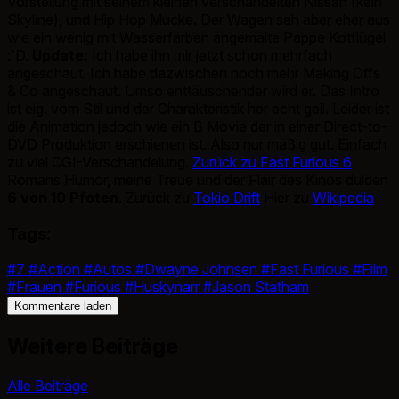
Vorstellung mit seinem kleinen verschandelten Nissan (kein
Skyline), und Hip Hop Mucke. Der Wagen sah aber eher aus
wie ein wenig mit Wasserfarben angemalte Pappe Kotflügel
:'D.
Update:
Ich habe ihn mir jetzt schon mehrfach
angeschaut. Ich habe dazwischen noch mehr Making Offs
& Co angeschaut. Umso enttäuschender wird er. Das Intro
ist eig. vom Stil und der Charakteristik her echt geil. Leider ist
die Animation jedoch wie ein B Movie der in einer Direct-to-
DVD Produktion erschienen ist. Also nur mäßig gut. Einfach
zu viel CGI-Verschandelung.
Zurück zu Fast Furious 6
Romans Humor, meine Treue und der Flair des Kinos dulden
6 von 10 Pfoten
. Zurück zu
Tokio Drift
Hier zu
Wikipedia
Tags:
#7
#Action
#Autos
#Dwayne Johnsen
#Fast Furious
#Film
#Frauen
#Furious
#Huskynarr
#Jason Statham
Kommentare laden
Weitere Beiträge
Alle Beiträge