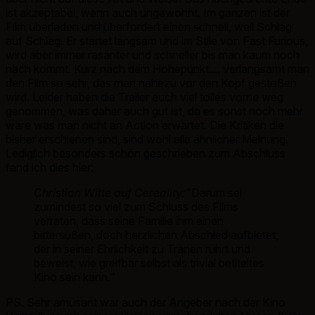
ist akzeptabel, wenn auch ungewohnt. Im ganzen ist der
Film überladen und überfordert einen schnell, weil Schlag
auf Schlag. Er startet langsam und im Stile von Fast Furious,
wird aber immer rasanter und schneller bis man kaum noch
nach kommt. Kurz nach dem Höhepunkt.... verlangsamt man
den Film so sehr, das man nahezu vor den Kopf gestoßen
wird. Leider haben die Trailer auch viel tolles vorne weg
genommen, was daher auch gut ist, da es sonst noch mehr
wäre was man nicht an Action erwartet. Die Kritiken die
bisher erschienen sind, sind wohl alle ähnlicher Meinung.
Lediglich besonders schön geschrieben zum Abschluss
fand ich dies hier:
Christian Witte auf Cereality:
"Darum sei
zumindest so viel zum Schluss des Films
verraten, dass seine Familie ihm einen
bittersüßen, doch herzlichen Abschied aufbietet,
der in seiner Ehrlichkeit zu Tränen rührt und
beweist, wie greifbar selbst als trivial betiteltes
Kino sein kann."
PS. Sehr amüsant war auch der Angeber nach der Kino