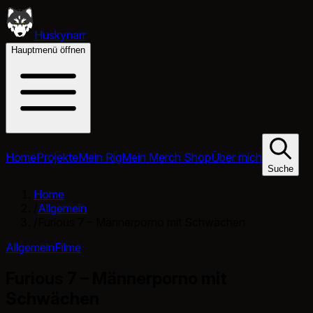
Huskynarr
Hauptmenü öffnen
Home
Projekte
Mein Rig
Mein Merch Shop
Über mich
Suche
Home
/
Allgemein
/
Furious 7 – Männerporno mit Schwächen
Allgemein
Filme
Furious 7 – Männerporno mit
Schwächen