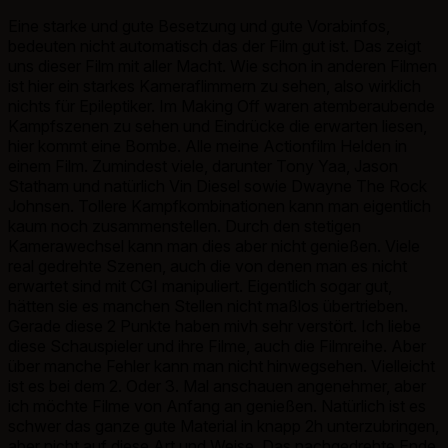
Eine starke und gute Besetzung und gute Vorabinfos,
bedeuten nicht automatisch das der Film gut ist. Das zeigt
uns dieser Film mit aller Macht. Wie schon in anderen Filmen
ist hier ein starkes Kameraflimmern zu sehen, also wirklich
nichts für Epileptiker. Im Making Off waren atemberaubende
Kampfszenen zu sehen und Eindrücke die erwarten liesen,
hier kommt eine Bombe. Alle meine Actionfilm Helden in
einem Film. Zumindest viele, darunter Tony Yaa, Jason
Statham und natürlich Vin Diesel sowie Dwayne The Rock
Johnsen. Tollere Kampfkombinationen kann man eigentlich
kaum noch zusammenstellen. Durch den stetigen
Kamerawechsel kann man dies aber nicht genießen. Viele
real gedrehte Szenen, auch die von denen man es nicht
erwartet sind mit CGI manipuliert. Eigentlich sogar gut,
hätten sie es manchen Stellen nicht maßlos übertrieben.
Gerade diese 2 Punkte haben mivh sehr verstört. Ich liebe
diese Schauspieler und ihre Filme, auch die Filmreihe. Aber
über manche Fehler kann man nicht hinwegsehen. Vielleicht
ist es bei dem 2. Oder 3. Mal anschauen angenehmer, aber
ich möchte Filme von Anfang an genießen. Natürlich ist es
schwer das ganze gute Material in knapp 2h unterzubringen,
aber nicht auf diese Art und Weise. Das nachgedrehte Ende