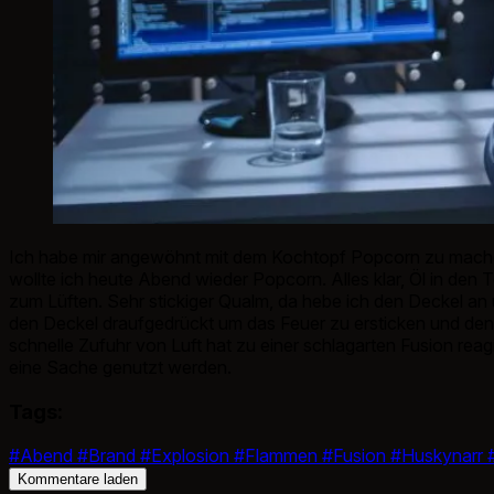
Ich habe mir angewöhnt mit dem Kochtopf Popcorn zu machen.
wollte ich heute Abend wieder Popcorn. Alles klar, Öl in d
zum Lüften. Sehr stickiger Qualm, da hebe ich den Deckel an
den Deckel draufgedrückt um das Feuer zu ersticken und den
schnelle Zufuhr von Luft hat zu einer schlagarten Fusion reagi
eine Sache genutzt werden.
Tags:
#Abend
#Brand
#Explosion
#Flammen
#Fusion
#Huskynarr
#
Kommentare laden