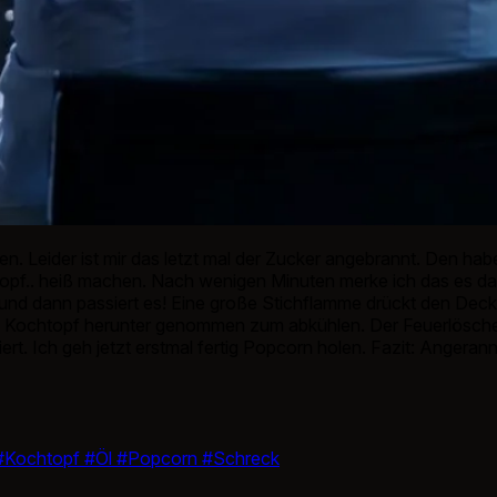
 Leider ist mir das letzt mal der Zucker angebrannt. Den ha
en Topf.. heiß machen. Nach wenigen Minuten merke ich das e
 und dann passiert es! Eine große Stichflamme drückt den Deck
 Kochtopf herunter genommen zum abkühlen. Der Feuerlöscher 
ert. Ich geh jetzt erstmal fertig Popcorn holen. Fazit: Angeran
Kochtopf
#Öl
#Popcorn
#Schreck