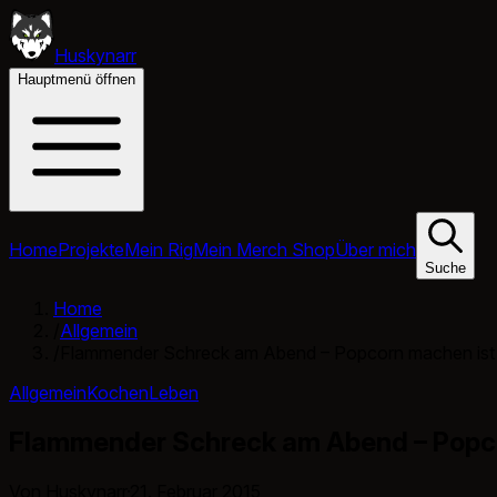
Huskynarr
Hauptmenü öffnen
Home
Projekte
Mein Rig
Mein Merch Shop
Über mich
Suche
Home
/
Allgemein
/
Flammender Schreck am Abend – Popcorn machen ist g
Allgemein
Kochen
Leben
Flammender Schreck am Abend – Popcor
Von Huskynarr
·
21. Februar 2015