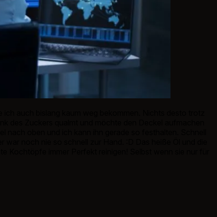
be ich auch bislang kaum weg bekommen. Nichts desto trotz
s dank des Zuckers qualmt und möchte den Deckel aufmachen
el nach oben und ich kann ihn gerade so festhalten. Schnell
war noch nie so schnell zur Hand. :D Das heiße Öl und die
nte Kochtöpfe immer Perfekt reinigen! Selbst wenn sie nur für