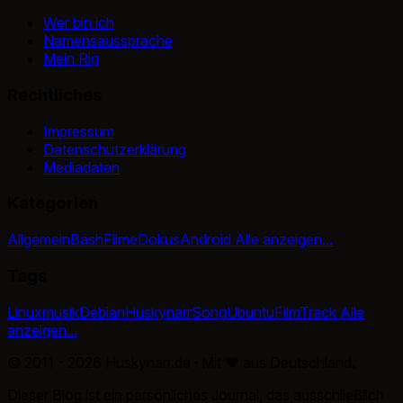
Wer bin ich
Namensaussprache
Mein Rig
Rechtliches
Impressum
Datenschutzerklärung
Mediadaten
Kategorien
Allgemein
Bash
Filme
Dokus
Android
Alle anzeigen...
Tags
Linux
musik
Debian
Huskynarr
Song
Ubuntu
Film
Track
Alle
anzeigen...
© 2011 - 2026 Huskynarr.de · Mit
♥
aus Deutschland.
Dieser Blog ist ein persönliches Journal, das ausschließlich