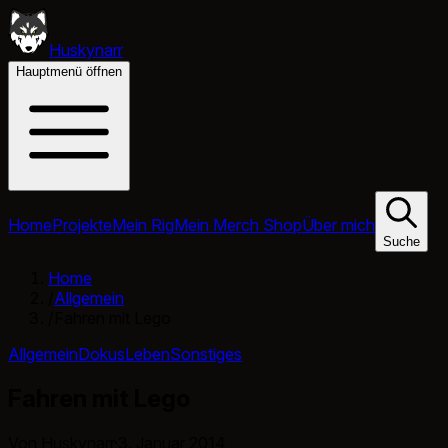
Huskynarr
Hauptmenü öffnen
Home
Projekte
Mein Rig
Mein Merch Shop
Über mich
Suche
Home
/
Allgemein
/
Fahren mit Lego
Allgemein
Dokus
Leben
Sonstiges
Fahren mit Lego
Von Huskynarr
·
3. Januar 2014