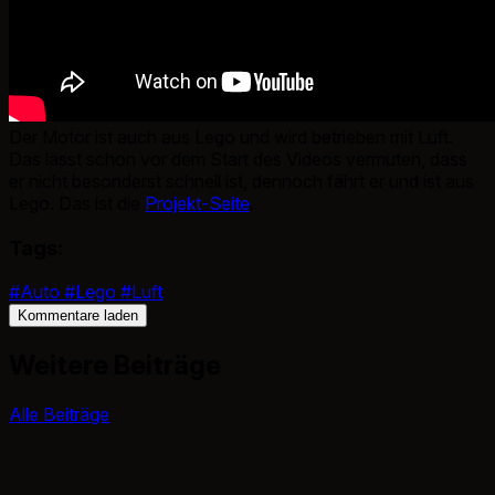
Der Motor ist auch aus Lego und wird betrieben mit Luft.
Das lässt schon vor dem Start des Videos vermuten, dass
er nicht besonderst schnell ist, dennoch fährt er und ist aus
Lego. Das ist die
Projekt-Seite
.
Tags:
#Auto
#Lego
#Luft
Kommentare laden
Weitere Beiträge
Alle Beiträge