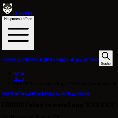
Huskynarr
Hauptmenü öffnen
Home
Projekte
Mein Rig
Mein Merch Shop
Über mich
Suche
Home
/
Bash
/
ERROR! Failed to install app ‘XXXXXX’ (No subscriptio
Bash
Server
Systeme
Tutorials
Ubuntu
Windows
ERROR! Failed to install app ‘XXXXXX’ 
Von Huskynarr
·
8. Februar 2015