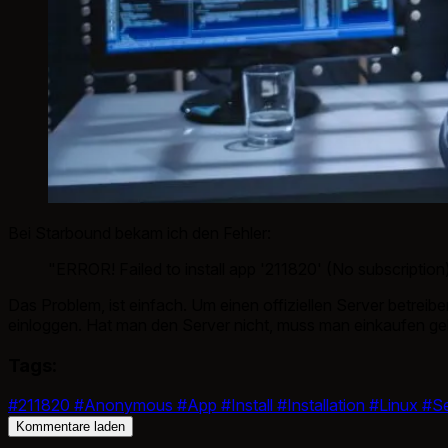
Bei Starbound bekam ich den Fehler:
"ERROR! Failed to install app '211820' (No subscription
Das Problem, ist einfach. Um einen offiziellen Server betrei
einloggen. Hat man den Server nicht, muss man einkaufen ge
Tags:
#211820
#Anonymous
#App
#Install
#Installation
#Linux
#Se
Kommentare laden