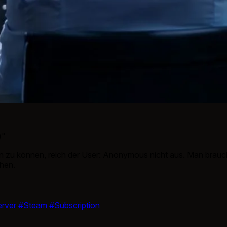
)"
ben zu können, reich der User: Anonymous nicht aus. Man brauc
hen.
rver
#Steam
#Subscription