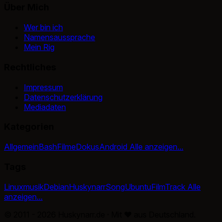
Über Mich
Wer bin ich
Namensaussprache
Mein Rig
Rechtliches
Impressum
Datenschutzerklärung
Mediadaten
Kategorien
Allgemein
Bash
Filme
Dokus
Android
Alle anzeigen...
Tags
Linux
musik
Debian
Huskynarr
Song
Ubuntu
Film
Track
Alle
anzeigen...
© 2011 - 2026 Huskynarr.de · Mit
♥
aus Deutschland.