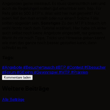
Angeboten gerne misstraut. Es muss übersichtlich sein und
auch die Regelungen sollten gut erkennbar sein. Bsp. Für
Refs gibt es 500 BTP's. Was wird hier nun gemeint? Für
jeden Ref den man erstellt oder nur einen? Solche Fälle
sollten abgeklärt sein.
Sonstiges
Zu den MTP's brauch ich
wohl nichts nach dem Tutorial erzählen. Hier habe ich leider
auch selbst noch keine Angebote eingestellt, nur gelesen.
Wenn ihr mir noch Tipps, Tricks und Hinweise geben könnt
wie man das ganze noch besser gestalten kann, dann
schreibt es mir.
Tags:
#Angebote
#Besuchertausch
#BTP
#Contest
#Ebesucher
#Forum
#GEwinn
#Gewinnspiel
#MTP
#Prämien
Kommentare laden
Weitere Beiträge
Alle Beiträge