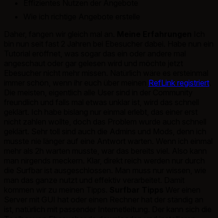
Effizientes Nutzen der Angebote
Wie ich richtige Angebote erstelle
Daher, fangen wir gleich mal an.
Meine Erfahrungen
Ich
bin nun seit fast 2 Jahren bei Ebesucher dabei. Habe nun ein
Tutorial eröffnet, was sogar das ein oder andere mal
angeschaut oder gar gelesen wird und möchte jetzt
Ebesucher nicht mehr missen. Natürlich wäre es ersteinmal
immer schön, wenn ihr euch über meinen
RefLink registriert
.
Die meisten, eigentlich alle User sind in der Community
freundlich und falls mal etwas unklar ist, wird das schnell
geklärt. Ich habe bislang nur einmal erlebt, das einer erst
nicht zahlen wollte, doch das Problem wurde auch schnell
geklärt. Sehr toll sind auch die Admins und Mods, denn ich
musste nie länger auf eine Antwort warten. Wenn ich einmal
mehr als 2h warten musste, war das bereits viel. Also kann
man nirgends meckern. Klar, direkt reich werden nur durch
die Surfbar ist ausgeschlossen. Man muss nur wissen, wie
man das ganze nutzt und effektiv verarbeitet. Damit
kommen wir zu meinen Tipps.
Surfbar Tipps
Wer einen
Server mit GUI hat oder einen Rechner hat der ständig an
ist, natürlich mit passender Internetleitung. Der kann sich die