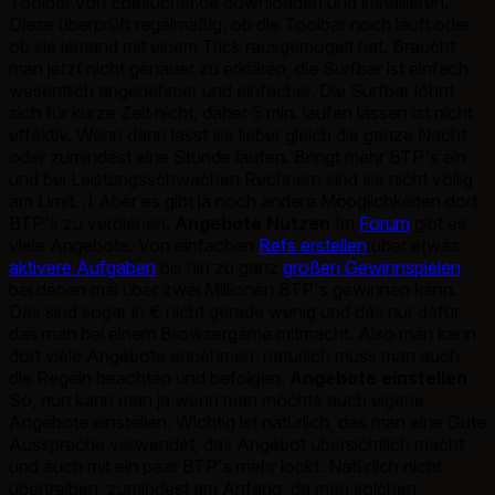
Toolbar von Ebesucher.de downloaden und installieren.
Diese überprüft regelmäßig, ob die Toolbar noch läuft oder
ob sie jemand mit einem Trick rausgemogelt hat. Braucht
man jetzt nicht genauer zu erklären, die Surfbar ist einfach
wesentlich angenehmer und einfacher. Die Surfbar lohnt
sich für kurze Zeit nicht, daher 5 min. laufen lassen ist nicht
effektiv. Wenn dann lasst sie lieber gleich die ganze Nacht
oder zumindest eine Stunde laufen. Bringt mehr BTP's ein
und bei Leistungsschwachen Rechnern sind sie nicht völlig
am Limit. ;) Aber es gibt ja noch andere Möpglichkeiten dort
BTP's zu verdienen.
Angebote Nutzen
Im
Forum
gibt es
viele Angebote. Von einfachen
Refs erstellen
über etwas
aktivere Aufgaben
bis hin zu ganz
großen Gewinnspielen
bei denen mal über zwei Millionen BTP's gewinnen kann.
Das sind sogar in € nicht gerade wenig und das nur dafür
das man bei einem Browsergame mitmacht. Also man kann
dort viele Angebote annehmen, natürlich muss man auch
die Regeln beachten und befolgen.
Angebote einstellen
So, nun kann man ja wenn man möchte auch eigene
Angebote einstellen. Wichtig ist natürlich, das man eine Gute
Aussprache verwendet, das Angebot übersichtlich macht
und auch mit ein paar BTP's mehr lockt. Natürlich nicht
übertreiben, zumindest am Anfang, da man solchen