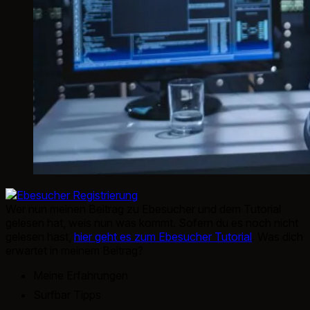
Wer nun meinen Beitrag zu Ebesucher und dem Tutorial
gelesen hat, weis nun was kommt. Sofern du es noch nicht
gelesen hast,
hier geht es zum Ebesucher Tutorial
. Was dich
erwartet in meinem Beitrag?
Meine Erfahrungen
Surfbar Tipps