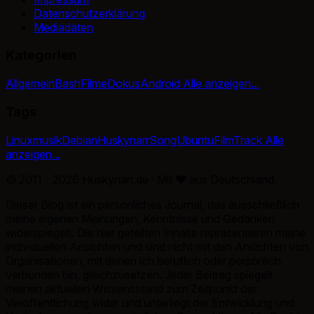
Datenschutzerklärung
Mediadaten
Kategorien
Allgemein
Bash
Filme
Dokus
Android
Alle anzeigen...
Tags
Linux
musik
Debian
Huskynarr
Song
Ubuntu
Film
Track
Alle
anzeigen...
© 2011 - 2026 Huskynarr.de · Mit
♥
aus Deutschland.
Dieser Blog ist ein persönliches Journal, das ausschließlich
meine eigenen Meinungen, Kenntnisse und Gedanken
widerspiegelt. Die hier geteilten Inhalte repräsentieren meine
individuellen Ansichten und sind nicht mit den Ansichten von
Organisationen, mit denen ich beruflich oder persönlich
verbunden bin, gleichzusetzen. Jeder Beitrag spiegelt
meinen aktuellen Wissensstand zum Zeitpunkt der
Veröffentlichung wider und unterliegt der Entwicklung und