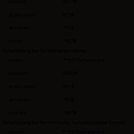
löschen:
##21#
deaktivieren:
#21#
aktivieren:
*21#
prüfen:
*#21#
Rufumleitung bei Nichtentgegennahme:
setzen:
**61*Rufnummer#
loeschen:
##61#
deaktivieren:
#61#
aktivieren:
*61#
pruefen:
*#61#
Rufumleitung bei Netztrennung: Rufumleitung bei Besetzt:
setzen:
**62*Rufnummer#