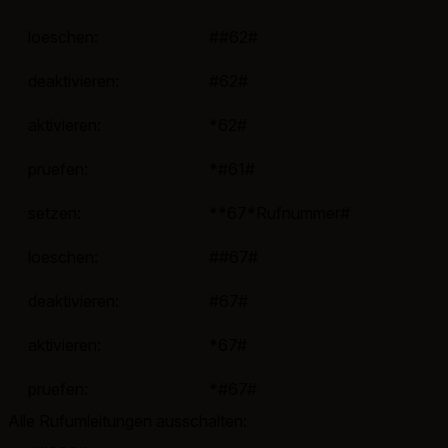
loeschen:
##62#
deaktivieren:
#62#
aktivieren:
*62#
pruefen:
*#61#
setzen:
**67*Rufnummer#
loeschen:
##67#
deaktivieren:
#67#
aktivieren:
*67#
pruefen:
*#67#
Alle Rufumleitungen ausschalten: