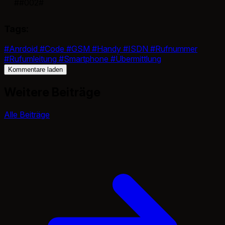
##002#
Tags:
#Anrdoid
#Code
#GSM
#Handy
#ISDN
#Rufnummer
#Rufumleitung
#Smartphone
#Übermittlung
Kommentare laden
Weitere Beiträge
Alle Beiträge