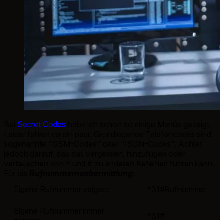
Bei
Secret Codes
habe ich schon so einige Menüs gezeigt.
Leider fehlen da ein paar. Grundlegende Telefoncodes sind
sogenannte "GSM-Codes" oder "ISDN-Codes". Achtet
jedoch darauf, das das vergessen, hinzufügen oder
vertauschen von * und # zu anderen Befehlen führen kann.
Für die
Rufnummernuebermittlung
:
Eigene Rufnummer zeigen:
*31#Rufnummer
Eigene Rufnummer immer
*31#