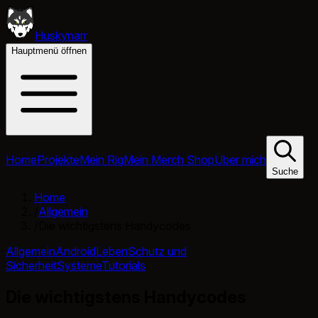
Huskynarr
Hauptmenü öffnen
Home
Projekte
Mein Rig
Mein Merch Shop
Über mich
Suche
Home
/
Allgemein
/
Die wichtigstens Handycodes
Allgemein
Android
Leben
Schutz und
Sicherheit
Systeme
Tutorials
Die wichtigstens Handycodes