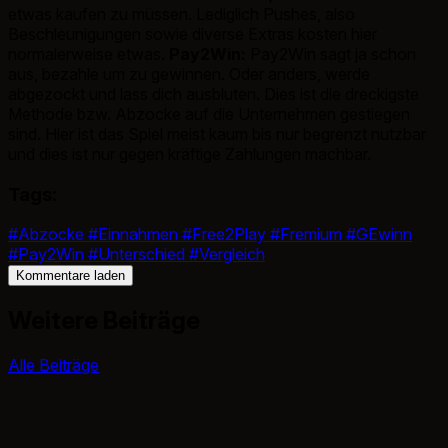
etwas kaufen zu müssen. Lediglich Pushes, also
Beschleunigungen sowie diverse Extras kosten hier
normalerweise etwas.
Pay2Win:
Pay2Win sagt ja schon
aus, bezahle um zu gewinnen. Oder anders, werde
abgezockt und lass dich ausbluten. Dies ist die dreckigste
Methode bzw. Abzocke auf die Unternehmen gestiegen
sind. Hier ist das Spiel meist kaum bis nur begrenzt nutzbar
und dies ist nur gegen kräftige Zahlungen machbar.
Tags:
#Abzocke
#Einnahmen
#Free2Play
#Fremium
#GEwinn
#Pay2Win
#Unterschied
#Vergleich
Kommentare laden
Weitere Beiträge
Alle Beiträge