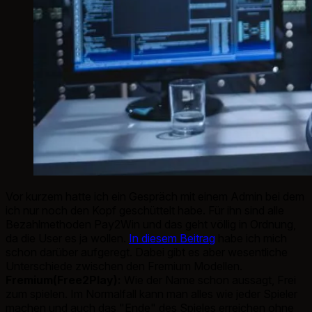
Vor kurzem hatte ich ein Gespräch mit einem Admin bei dem
ich nur noch den Kopf geschüttelt habe. Für ihn sind alle
Bezahlmethoden Pay2Win und das geht völlig in Ordnung,
da die User es ja wollen.
In diesem Beitrag
habe ich mich
schon darüber aufgeregt. Dabei gibt es aber wesentliche
Unterschiede zwischen den Fremium Modellen.
Fremium(Free2Play):
Wie der Name schon aussagt, Frei
zum spielen. Im Normalfall kann man alles wie jeder Spieler
machen und auch das "Ende" des Spieles erreichen ohne