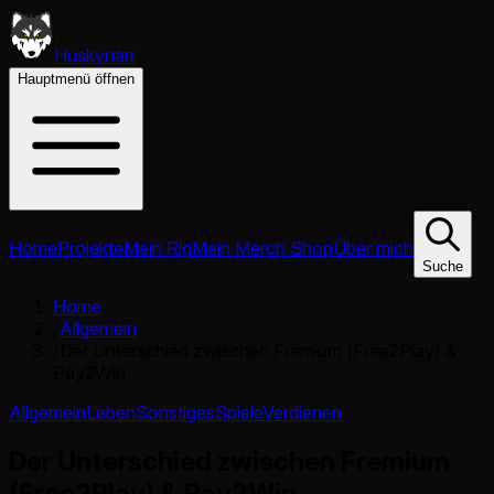
Huskynarr
Hauptmenü öffnen
Home
Projekte
Mein Rig
Mein Merch Shop
Über mich
Suche
Home
/
Allgemein
/
Der Unterschied zwischen Fremium (Free2Play) &
Pay2Win
Allgemein
Leben
Sonstiges
Spiele
Verdienen
Der Unterschied zwischen Fremium
(Free2Play) & Pay2Win