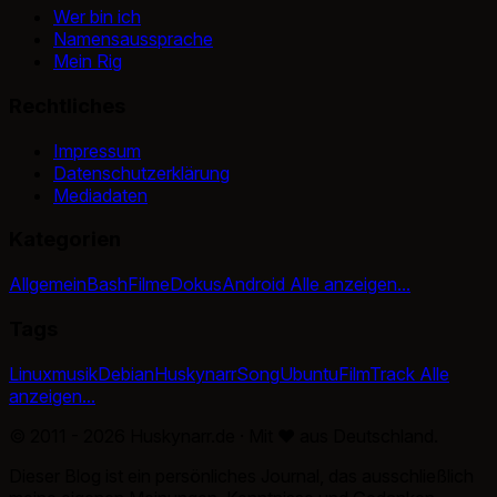
Wer bin ich
Namensaussprache
Mein Rig
Rechtliches
Impressum
Datenschutzerklärung
Mediadaten
Kategorien
Allgemein
Bash
Filme
Dokus
Android
Alle anzeigen...
Tags
Linux
musik
Debian
Huskynarr
Song
Ubuntu
Film
Track
Alle
anzeigen...
© 2011 - 2026 Huskynarr.de · Mit
♥
aus Deutschland.
Dieser Blog ist ein persönliches Journal, das ausschließlich