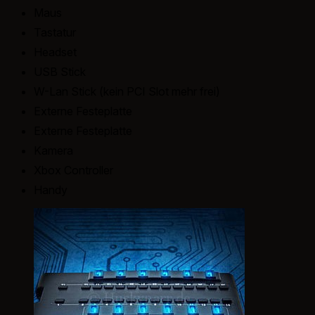
Maus
Tastatur
Headset
USB Stick
W-Lan Stick (kein PCI Slot mehr frei)
Externe Festeplatte
Externe Festeplatte
Kamera
Xbox Controller
Handy