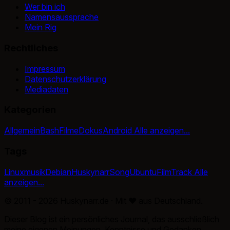
Wer bin ich
Namensaussprache
Mein Rig
Rechtliches
Impressum
Datenschutzerklärung
Mediadaten
Kategorien
Allgemein
Bash
Filme
Dokus
Android
Alle anzeigen...
Tags
Linux
musik
Debian
Huskynarr
Song
Ubuntu
Film
Track
Alle
anzeigen...
© 2011 - 2026 Huskynarr.de · Mit
♥
aus Deutschland.
Dieser Blog ist ein persönliches Journal, das ausschließlich
meine eigenen Meinungen, Kenntnisse und Gedanken