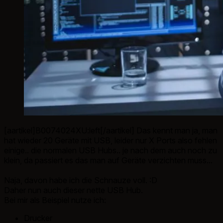
[aartikel]B0074024XU:left[/aartikel] Das kennt man ja, man
hat wieder 20 Geräte mit USB, leider nur X Ports also fehlen
einige.. die normalen USB Hubs.. je nach dem auch noch zu
klein, da passiert es das man auf Geräte verzichten muss...
Naja, davon habe ich die Schnauze voll. :D
Daher nun auch dieser nette USB Hub.
Bei mir als Beispiel nutze ich:
Drucker