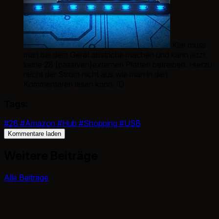
Klar muss
man bei dem Gerät abstriche machen und kann jetzt
keine 28 (passiven)externen Platten betreiben. Hierzu
reicht der Strom nicht aus wie man in den
Kommentaren lesen kann. :D
Tags:
#28
#Amazon
#Hub
#Shopping
#USB
Kommentare laden
Weitere Beiträge
Alle Beiträge