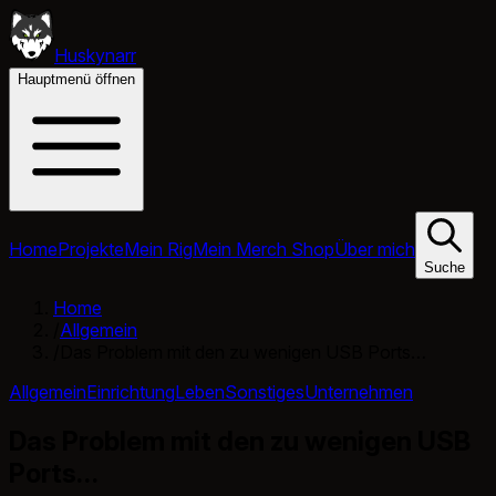
Huskynarr
Hauptmenü öffnen
Home
Projekte
Mein Rig
Mein Merch Shop
Über mich
Suche
Home
/
Allgemein
/
Das Problem mit den zu wenigen USB Ports…
Allgemein
Einrichtung
Leben
Sonstiges
Unternehmen
Das Problem mit den zu wenigen USB
Ports…