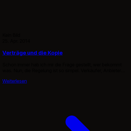
Kein Bild
25. Apr. 2014
Verträge und die Kopie
Schon immer hab ich mir die Frage gestellt, wer bekommt
was. Nun, die Regelung ist so simpel. Verkäufer, Anbieter
etc. bekommen das Original. Der Kunde, bekommt ein 2.
Weiterlesen
Exemplar, unterschrieben vom Anbieter oder der Kunde
bekommt eine Kopie des Originals. So simpel, warum hab ich
mich nur immer damit gequält. :D Als Kunde sollte man […]