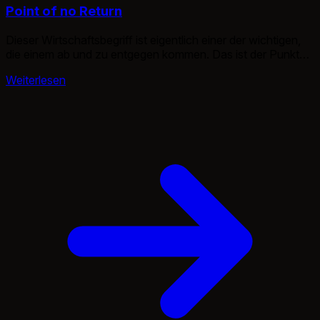
Point of no Return
Dieser Wirtschaftsbegriff ist eigentlich einer der wichtigen,
die einem ab und zu entgegen kommen. Das ist der Punkt
an dem Investitionen etc. unumgänglich sind.
Weiterlesen
Beispielsweise, wenn die Investition soweit gelaufen ist, das
eine Stornierung oder ein Abbruch ein kompletter Fehlschlag
wäre. Eine Fortführung jedoch zumindest den Verlust
mindern würde. Natürlich gibt es noch mehr Aspekte […]