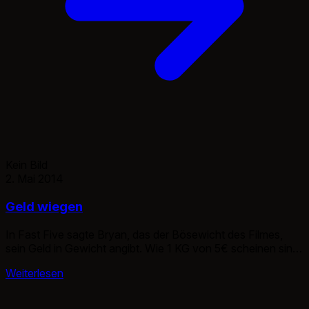
Kein Bild
2. Mai 2014
Geld wiegen
In Fast Five sagte Bryan, das der Bösewicht des Filmes,
sein Geld in Gewicht angibt. Wie 1 KG von 5€ scheinen sind
~7350 Scheine, dem entsprechend 36750€. Doch wie
Weiterlesen
wiegt man Geld? Diese Frage hab ich mir schon oft gestellt.
Zum einen gibt es einen Umrechner. kacowa.de bietet hier
spezielle Wagen zum Geld wiegen an, […]