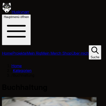
Huskynarr
Hauptmenü öffnen
Home
Projekte
Mein Rig
Mein Merch Shop
Über mich
Suche
Home
/
Kategorien
/
Buchhaltung
Buchhaltung