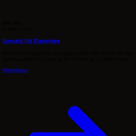
Kein Bild
3. Nov. 2014
Umsatz für Dummies
Ein Freund fragte mich, was genau denn der Umsatz ist. Für
Dummies heist nicht, das es für Dumme ist,, sondern es ist
manchmal schwer zu verstehen.. BWL halt. Beispiel: Ich
Weiterlesen
kaufe einen Fernseher für 2000€. Nach einem halben Jahr
verkaufe ich diesen für 1500€. Dann habe ich 500€ Verlust,
dennoch habe ich einen Umsatz von […]