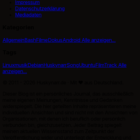
Impressum
Datenschutzerklärung
Mediadaten
Kategorien
Allgemein
Bash
Filme
Dokus
Android
Alle anzeigen...
Tags
Linux
musik
Debian
Huskynarr
Song
Ubuntu
Film
Track
Alle
anzeigen...
© 2011 - 2026 Huskynarr.de · Mit
♥
aus Deutschland.
Dieser Blog ist ein persönliches Journal, das ausschließlich
meine eigenen Meinungen, Kenntnisse und Gedanken
widerspiegelt. Die hier geteilten Inhalte repräsentieren meine
individuellen Ansichten und sind nicht mit den Ansichten von
Organisationen, mit denen ich beruflich oder persönlich
verbunden bin, gleichzusetzen. Jeder Beitrag spiegelt
meinen aktuellen Wissensstand zum Zeitpunkt der
Veröffentlichung wider und unterliegt der Entwicklung und