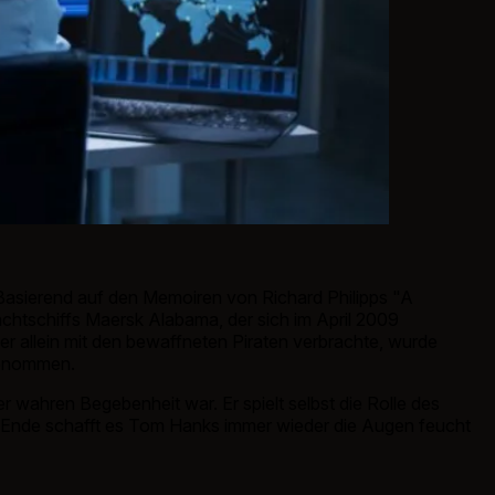
asierend auf den Memoiren von Richard Philipps "A
chtschiffs Maersk Alabama, der sich im April 2009
er allein mit den bewaffneten Piraten verbrachte, wurde
 genommen.
 wahren Begebenheit war. Er spielt selbst die Rolle des
 Ende schafft es Tom Hanks immer wieder die Augen feucht