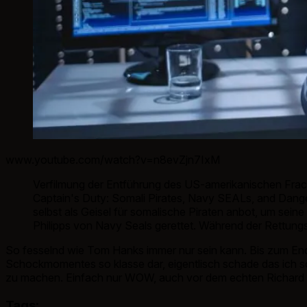
www.youtube.com/watch?v=n8evZjn7IxM
Verfilmung der Entführung des US-amerikanischen Frac
Captain's Duty: Somali Pirates, Navy SEALs, and Dange
selbst als Geisel für somalische Piraten anbot, um sei
Philipps von Navy Seals gerettet. Während der Rettungs
So fesselnd wie Tom Hanks immer nur sein kann. Bis zum Ende 
Schockmomentes so klasse dar, eigentlisch schade das ich 
zu machen. Einfach nur WOW, auch vor dem echten Richard Ph
Tags: