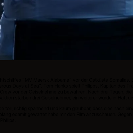
htschiffes "MV Maersk Alabama" vor der Ostküste Somalias. B
rous Days at Sea". Tom Hanks spielt Philipps, Kapitän des Fra
ne Crew vor der Geiselnahme zu bewahren. Nach drei Tagen, die 
aktion starben drei Geiselnehmer, ein weiterer wurde in Haft
toll, richtig spannend und kaum glaubbar, dass dies nach einer
solang edamit gewartet habe mir den Film anzuschauen. Gegen
illips.