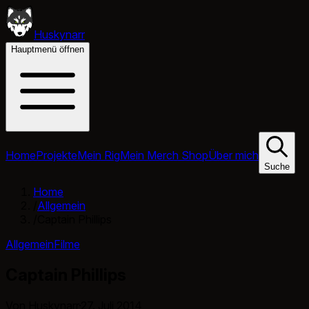
Huskynarr
Hauptmenü öffnen
Home
Projekte
Mein Rig
Mein Merch Shop
Über mich
Suche
Home
/
Allgemein
/
Captain Phillips
Allgemein
Filme
Captain Phillips
Von Huskynarr
·
27. Juli 2014