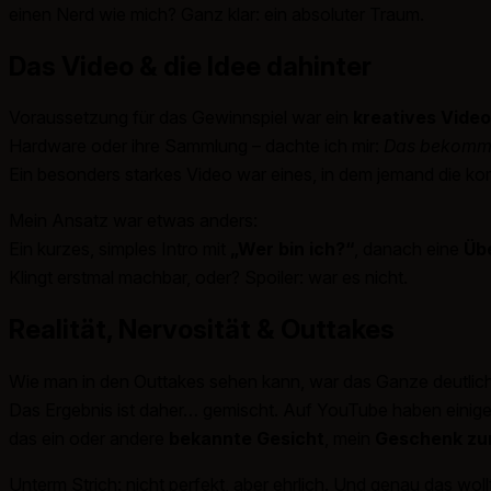
einen Nerd wie mich? Ganz klar: ein absoluter Traum.
Das Video & die Idee dahinter
Voraussetzung für das Gewinnspiel war ein
kreatives Vide
Hardware oder ihre Sammlung – dachte ich mir:
Das bekomme 
Ein besonders starkes Video war eines, in dem jemand die kom
Mein Ansatz war etwas anders:
Ein kurzes, simples Intro mit
„Wer bin ich?“
, danach eine
Üb
Klingt erstmal machbar, oder? Spoiler: war es nicht.
Realität, Nervosität & Outtakes
Wie man in den Outtakes sehen kann, war das Ganze deutlich
Das Ergebnis ist daher… gemischt. Auf YouTube haben einig
das ein oder andere
bekannte Gesicht
, mein
Geschenk zu
Unterm Strich: nicht perfekt, aber ehrlich. Und genau das wollt