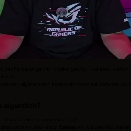
Das hat bei einigen für Irritation gesorgt – vor allem, weil ich
berall.
 was man allgemein hört, bezieht sich meist auf Software und 
 eigentlich?
st das für mich so ein großes Ding?
 einen weiteren Gast – nach
Taiwan
ein. Auf dem Plan stehen