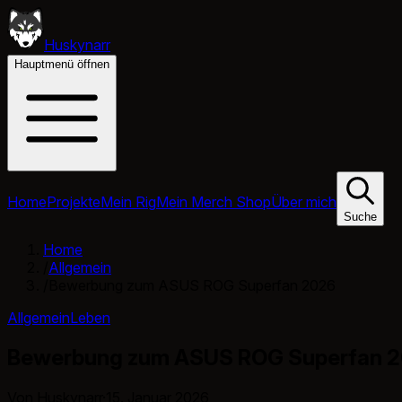
Huskynarr
Hauptmenü öffnen
Home
Projekte
Mein Rig
Mein Merch Shop
Über mich
Suche
Home
/
Allgemein
/
Bewerbung zum ASUS ROG Superfan 2026
Allgemein
Leben
Bewerbung zum ASUS ROG Superfan 
Von Huskynarr
·
15. Januar 2026