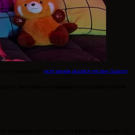
 in der Vergangenheit
nicht gerade glücklich mit dem Support
Support.
Die Hardware hingegen ist und bleibt einfach
 die
Computex
und ein Besuch im
ASUS Headquarter
. Für