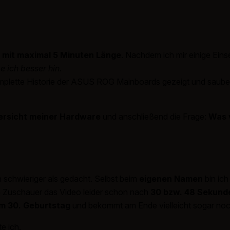
o mit maximal 5 Minuten Länge
. Nachdem ich mir einige Eins
ich besser hin.
plette Historie der ASUS ROG Mainboards gezeigt und sauber kate
ersicht meiner Hardware
und anschließend die Frage:
Was 
 schwieriger als gedacht. Selbst beim
eigenen Namen
bin ich
e Zuschauer das Video leider schon nach
30 bzw. 48 Sekund
m 30. Geburtstag
und bekommt am Ende vielleicht sogar noc
e ich.