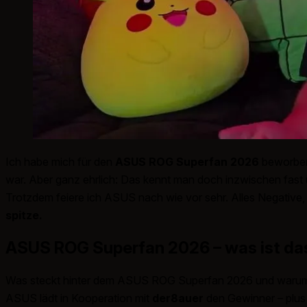
Ich habe mich für den
ASUS ROG Superfan 2026
beworben. 
war. Aber ganz ehrlich: Das kennt man doch inzwischen fast ü
Trotzdem feiere ich ASUS nach wie vor sehr. Alles Negative,
spitze.
ASUS ROG Superfan 2026 – was ist das
Was steckt hinter dem ASUS ROG Superfan 2026 und warum i
ASUS lädt in Kooperation mit
der8auer
den Gewinner – plus