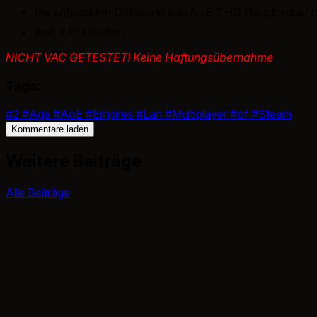
Die entpackten Dateien in den AoE 2 HD Hauptordner 
AoE 2 HD starten
NICHT VAC GETESTET! Keine Haftungsübernahme
Tags:
#2
#Age
#AoE
#Empires
#Lan
#Multiplayer
#of
#Steam
Kommentare laden
Weitere Beiträge
Alle Beiträge