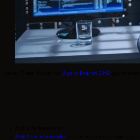
Für den Online Modus von
Age of Empires 2 HD
gibt es eine
AoE 2 HD installieren.
AoE 2 Fix downloaden
und ins Hauptverzeichnis entpa