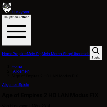
Huskynarr
Hauptmenü öffnen
Home
Projekte
Mein Rig
Mein Merch Shop
Über mich
Suche
Home
/
Allgemein
/
Age of Empires 2 HD LAN Modus FIX
Allgemein
Spiele
Age of Empires 2 HD LAN Modus FIX
Von Huskynarr
·
1. März 2014