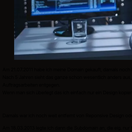
Am 21.07.2011 habe ich meine Domain gekauft, damals noch b
Nach 5 Jahren sieht das ganze schon wesentlich anders aus
Auftragsarbeiten entgegen.
Wenn man sich überlegt das ich einfach nur ein Design kopie
Damals war ich noch weit entfernt von Reponsive Design od
Am 18.03.2013 legte ich dann die Subdomain an, die eig. nur 