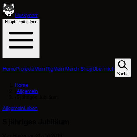
Huskynarr
Hauptmenü öffnen
Home
Projekte
Mein Rig
Mein Merch Shop
Über mich
Suche
Home
/
Allgemein
/
5 jähriges Jubiläum
Allgemein
Leben
5 jähriges Jubiläum
Von Huskynarr
·
21. Juli 2016