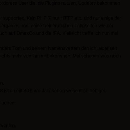
ordpress User die, die Plugins nutzen, Updates bekommen
 supported. Kein PHP 7, nur HTTP etc. sind nur einige der
wsergames und meine freiberuflichen Tätigkeiten wie der
ch auf DmexCo und die IFA. Vielleicht treffe ich nun mal
sonders Tom und seinem Namensvettern den ich leider seit
der nichts mehr von ihm mitbekommen. Mal schauen was noch
n.
S ist da mit 80$ pro Jahr schon wesentlich heftiger.
 machen.
ver ein.