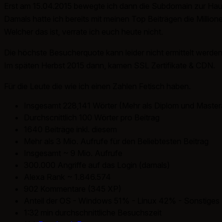
Erst am 15.04.2015 bewegte ich dann die Subdomain zur Hau
Damals hatte ich bereits mit meinen Top Beiträgen die Millio
Welcher das ist, verrate ich euch heute nicht.
Die höchste Besucherquote kann leider nicht ermittelt werde
Im späten Herbst 2015 dann, kamen SSL Zertifikate & CDN.
Für die Leute die wie ich einen Zahlen Fetisch haben.
Insgesamt 228,141 Wörter (Mehr als Diplom und Maste
Durchscnittlich 100 Wörter pro Beitrag
1640 Beiträge inkl. diesem
Mehr als 3 Mio. Aufrufe für den Beliebtesten Beitrag
Insgesamt ~ 9 Mio. Aufrufe
300.000 Angriffe auf das Login (damals)
Alexa Rank ~ 1.846.574
902 Kommentare (345 XP)
Anteil der OS - Windows 51% - Linux 42% - Sonstiges
1:32 min durchschnittliche Besuchszeit