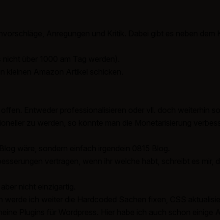
envorschläge, Anregungen und Kritik. Dabei gibt es neben dem 
 nicht über 1000 am Tag werden).
en kleinen Amazon Artikel schicken.
 offen. Entweder professionalisieren oder vll. doch weiterhin s
oneller zu werden, so könnte man die Monetarisierung verbess
Blog wäre, sondern einfach irgendein 0815 Blog.
besserungen vertragen, wenn ihr welche habt, schreibt es mir, 
er nicht einzigartig.
 werde ich weiter die Hardcoded Sachen fixen, CSS aktualisier
el meine Plugins für Wordpress. Hier habe ich auch schon einige