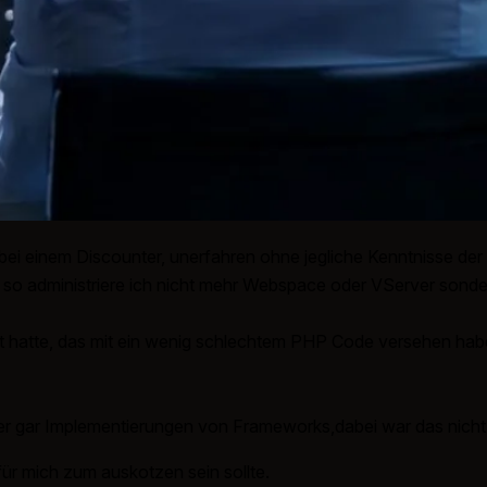
ei einem Discounter, unerfahren ohne jegliche Kenntnisse der
, so administriere ich nicht mehr Webspace oder VServer son
rt hatte, das mit ein wenig schlechtem PHP Code versehen habe
er gar Implementierungen von Frameworks,dabei war das nicht
für mich zum auskotzen sein sollte.