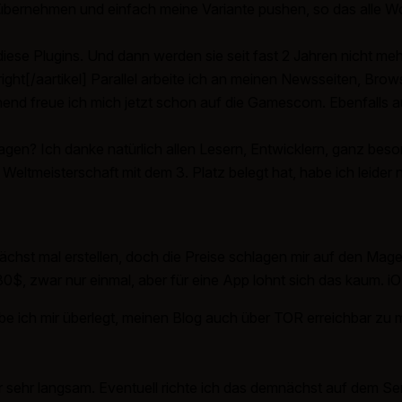
übernehmen und einfach meine Variante pushen, so das alle W
se Plugins. Und dann werden sie seit fast 2 Jahren nicht mehr
ight[/aartikel] Parallel arbeite ich an meinen Newsseiten, Bro
end freue ich mich jetzt schon auf die Gamescom. Ebenfalls au
 sagen? Ich danke natürlich allen Lesern, Entwicklern, ganz be
e Weltmeisterschaft mit dem 3. Platz belegt hat, habe ich lei
st mal erstellen, doch die Preise schlagen mir auf den Mage
0$, zwar nur einmal, aber für eine App lohnt sich das kaum. iO
 ich mir überlegt, meinen Blog auch über TOR erreichbar zu
r sehr langsam. Eventuell richte ich das demnächst auf dem Ser