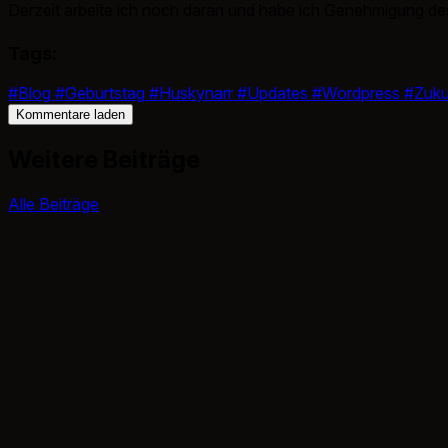
Derzeit arbeite ich noch daran und habe ich Genehmigung de
Tags:
#Blog
#Geburtstag
#Huskynarr
#Updates
#Wordpress
#Zuku
Kommentare laden
Weitere Beiträge
Alle Beiträge