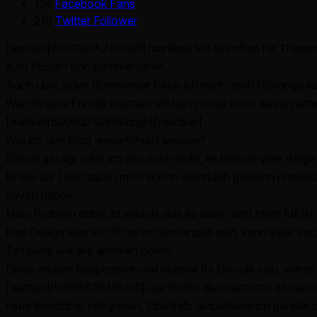
114
Facebook Fans
210
Twitter Follower
[aartikel]B0028OA2AO:left[/aartikel] Ich bin offen für Them
zum Posten von Kommentaren.
Auch über jeden Kommentar freue ich mich noch (Solange es
Wer mir eine Freude machen will kann mir ja eines dieser nett
[aartikel]B005QPGVAW:right[/aartikel]
Wie ich den Blog weiterführen werden?
Ehrlich gesagt weiß ich das noch nicht, es bleiben viele Wege
Einige der User haben mich schon mehrfach gebeten professi
davon haben.
Mein Problem dabei ist jedoch, das es dann nicht mehr MEIN 
Das Design was so oft bei mir bemängelt wird, kann viele Ver
Template wie alle anderen holen.
Diese mögen Responsive und optimal für Google sein, wären ab
[aartikel]B0188X2BM0:left[/aartikel]In den nächsten Monaten
neue Bootstrap integrieren. Ebenfalls aktualisiere ich parall