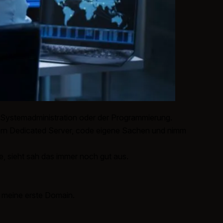
 Systemadministration oder der Programmierung.
dern Dedicated Server, code eigene Sachen und nimm
, sieht sah das immer noch gut aus.
 meine erste Domain.