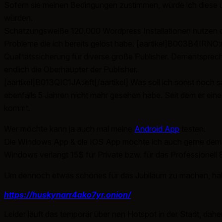
Sofern sie meinen Bedingungen zustimmen, würde ich diese 
würden.
Schätzungsweiße 120.000 Wordpress Installationen nutzen die
Probleme die ich bereits gelöst habe. [aartikel]B003B4IRNO:r
Qualitätssicherung für diverse große Publisher. Dementsprech
endlich die Oberhäupter der Publisher.
[aartikel]B013QIC1JA:left[/aartikel] Was soll ich sonst noch
ebenfalls 5 Jahren nicht mehr gesehen habe. Seit dem er ein
kommt.
Wer möchte kann ja auch mal meine
Android App
testen.
Die Windows App & die IOS App möchte ich auch gerne demäch
Windows verlangt 15$ für Private bzw. für das Professionell 8
Um dennoch etwas schönes für das Jubiläum zu machen, habe
https://huskynarr4ako7yr.onion/
Leider läuft das temporär über nen Hotspot in der Stadt, dahe